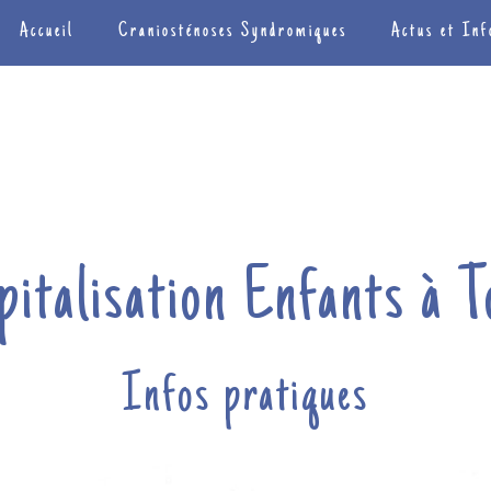
Accueil
Craniosténoses Syndromiques
Actus et Inf
pitalisation Enfants à T
Infos pratiques