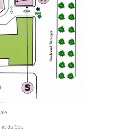
iale
e et du Cou