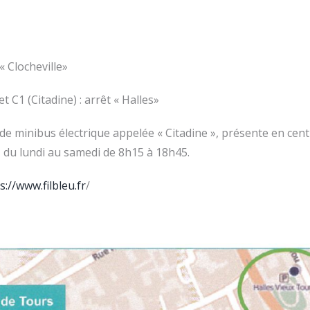
 « Clocheville»
et C1 (Citadine) : arrêt « Halles»
 de minibus électrique appelée « Citadine », présente en cent
 du lundi au samedi de 8h15 à 18h45.
s://www.filbleu.fr
/