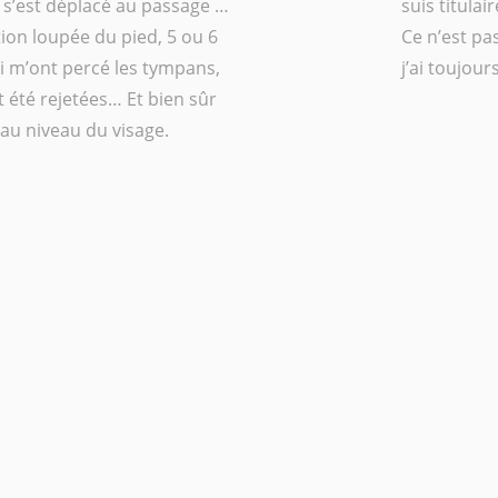
i s’est déplacé au passage …
suis titula
ion loupée du pied, 5 ou 6
Ce n’est pa
i m’ont percé les tympans,
j’ai toujou
t été rejetées… Et bien sûr
 au niveau du visage.