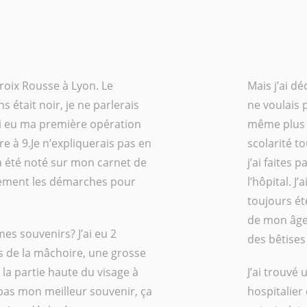
 Croix Rousse à Lyon. Le
Mais j’ai dé
 était noir, je ne parlerais
ne voulais 
ai eu ma première opération
même plus q
re à 9.Je n’expliquerais pas en
scolarité t
’a été noté sur mon carnet de
j’ai faites
llement les démarches pour
l’hôpital. J
toujours ét
de mon âge. 
es souvenirs? J’ai eu 2
des bêtises
s de la mâchoire, une grosse
la partie haute du visage à
J’ai trouvé 
 (pas mon meilleur souvenir, ça
hospitalier 