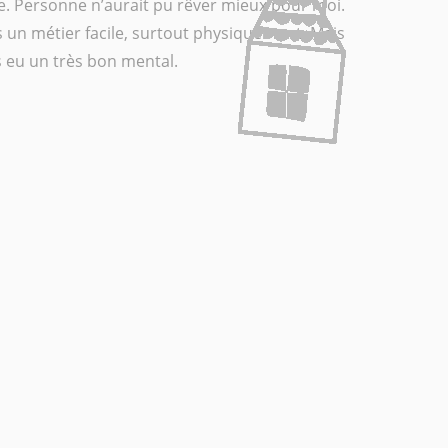
ire. Personne n’aurait pu rêver mieux pour moi.
s un métier facile, surtout physiquement. Mais
rs eu un très bon mental.