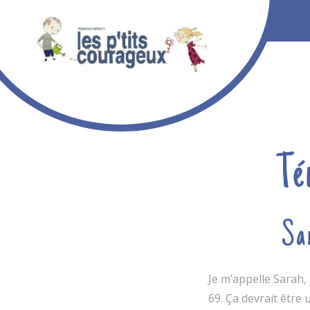
Skip
to
content
Té
Sa
Je m’appelle Sarah, 
69. Ça devrait êtr