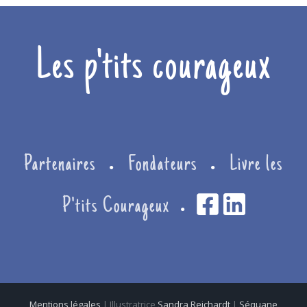
Les p'tits courageux
Partenaires
Fondateurs
Livre les
●
●
P'tits Courageux
●
Mentions légales
| Illustratrice
Sandra Reichardt
|
Séquane