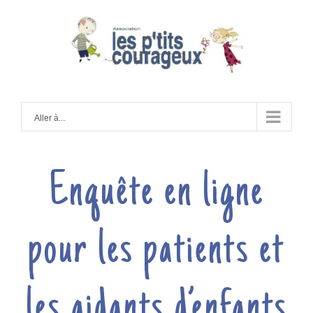
Skip
to
Aller à...
content
Enquête en ligne
pour les patients et
les aidants d’enfants