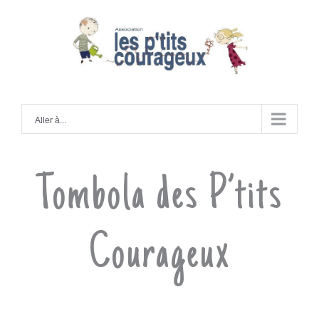
Skip
to
Aller à...
content
Tombola des P’tits
Courageux