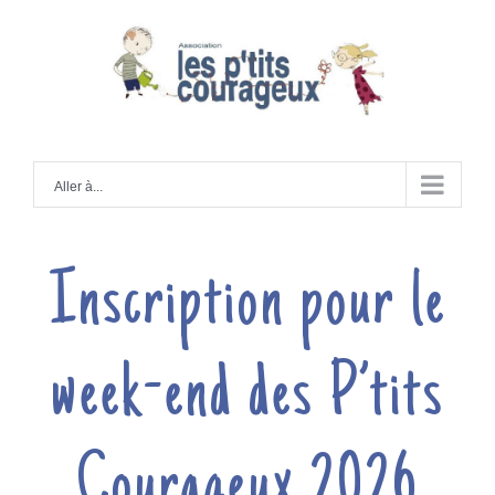
Skip
to
Aller à...
content
Inscription pour le
week-end des P’tits
Courageux 2026